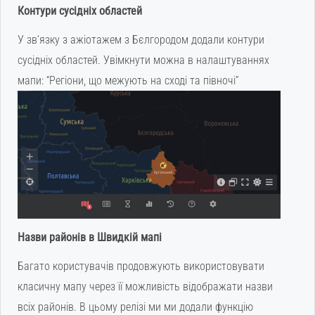
Контури сусідніх областей
У зв’язку з ажіотажем з Бєлгородом додали контури
сусідніх областей. Увімкнути можна в налаштуваннях
мапи: “Регіони, що межують на сході та півночі”
Назви районів в Швидкій мапі
Багато користувачів продовжують використовувати
класичну мапу через її можливість відображати назви
всіх районів. В цьому релізі ми ми додали функцію