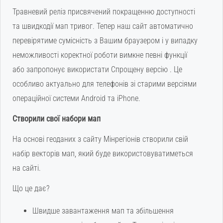
Травневий реліз присвячений покращенню доступності
та швидкодії мап тривог. Тепер наш сайт автоматично
перевірятиме сумісність з Вашим браузером і у випадку
неможливості коректної роботи вимкне певні функції
або запропонує використати Спрощену версію . Це
особливо актуально для телефонів зі старими версіями
операційної системи Android та iPhone.
Створили свої набори мап
На основі геоданих з сайту Мінрегіонів створили свій
набір векторів мап, який буде використовуватиметься
на сайті.
Що це дає?
Швидше завантаження мап та збільшення