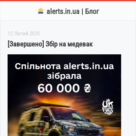
alerts.in.ua | Блог
12 Лютий 2025
[Завершено] Збір на медевак