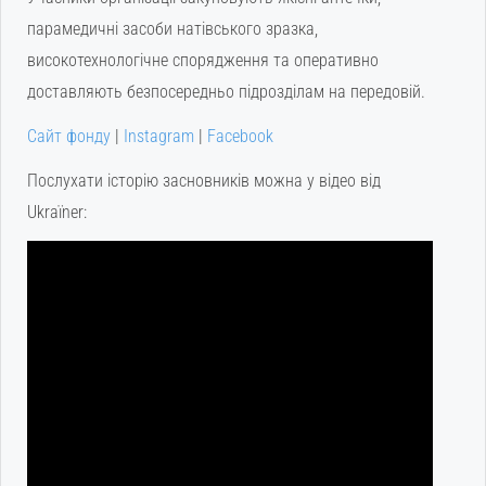
парамедичні засоби натівського зразка,
високотехнологічне спорядження та оперативно
доставляють безпосередньо підрозділам на передовій.
Сайт фонду
|
Instagram
|
Facebook
Послухати історію засновників можна у відео від
Ukraїner: