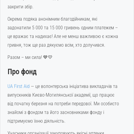
закрити збір.
Окрема подяка анонімним благодійникам, які
задонатили 5 000 та 15 000 гривень одним платежем –
це вражає та надихає! Але не менш важливою є кожна
гривня, тож ще раз дякуємо всім, хто долучився.
Разом – ми сила! 💙💛
Про фонд
UA First Aid
— це волонтерська ініціатива викладачів та
випускників Києво-Могилянської академії, що працює
від початку березня на потреби передової. Ми особисто
знайомі з фондом та його засновниками фонду і
підтримуємо їхню діяльність.
Учасники організації закуповують якісні аптечки,